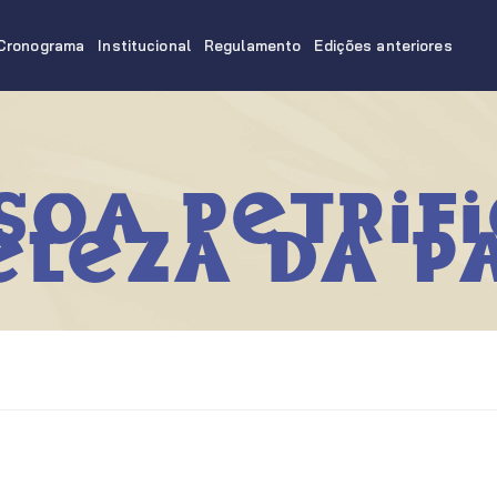
Cronograma
Institucional
Regulamento
Edições anteriores
soa petrif
eleza da p