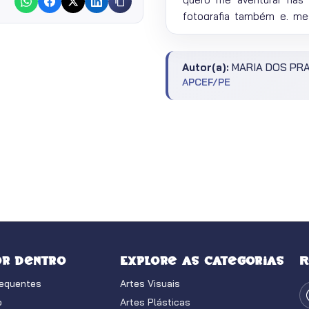
fotografia também e, me
fotos. Pena que muitas n
Autor(a):
MARIA DOS PRA
APCEF/PE
or dentro
Explore as categorias
R
requentes
Artes Visuais
o
Artes Plásticas