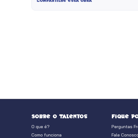
Compartilhe essa obra
Sobre o Talentos
Fique p
O que é?
Perguntas F
Como funciona
Fale Conosc