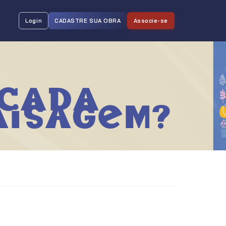
Login
CADASTRE SUA OBRA
Associe-se
icada
aisagem?