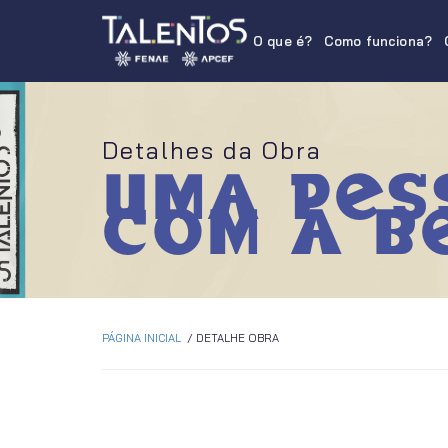
O que é?
Como funciona?
Detalhes da Obra
Uma pes
com a b
PÁGINA INICIAL
DETALHE OBRA