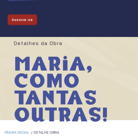
Associe-se
Detalhes da Obra
Maria,
como
tantas
outras!
PÁGINA INICIAL
DETALHE OBRA