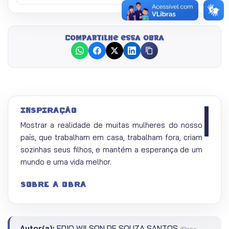
gravidez inesperada fruto de um amor
bandido. Teve medo que o filho trilhasse o
caminho do futuro pai. Estudou pouco;
Compartilhe essa obra
começou a trabalhar cedo para ajudar no
sustento da casa. Esta é Maria, cujos prazeres
só mesmo no sobrenome; pois os poucos que
teria, são toldados pela dura e fria realidade
na qual está inserida.
Cria sozinha os três filhos e um cachorro vira
INSPIRAÇÃO
latas com nome de político. Foi casada duas
Mostrar a realidade de muitas mulheres do nosso
vezes, mas enviuvou de ambos; um morreu
país, que trabalham em casa, trabalham fora, criam
com tiro no peito, e outro com cirrose no
sozinhas seus filhos, e mantém a esperança de um
fígado. Resolveu ficar sozinha, por falta de
mundo e uma vida melhor.
oportunidade e de pretendentes. Talvez o seu
histórico de viuvez afastasse os homens.
SOBRE A OBRA
Embora forte, tinha alguns medos: Medo de
A obra mostra a realidade de muitas mulheres do
bala perdida, de doença encontrada, dos filhos
nosso país, que trabalham em casa, trabalham fora,
escolherem um caminho errado, pois por
criam sozinhas seus filhos, e mantém a esperança
experiência sabia que o destino é certo:
Autor(a):
EDIO WILSON DE SOUZA SANTOS
(Pena